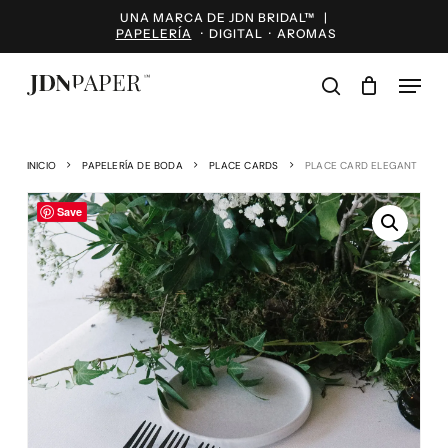
Skip
UNA MARCA DE JDN BRIDAL™ |
to
PAPELERÍA
·
DIGITAL
·
AROMAS
main
content
Menu
search
INICIO
PAPELERÍA DE BODA
PLACE CARDS
PLACE CARD ELEGANT
Save