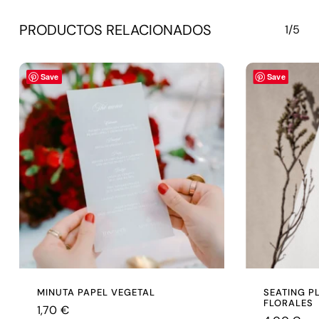
PRODUCTOS RELACIONADOS
1/5
Save
Save
MINUTA PAPEL VEGETAL
SEATING PL
FLORALES
1,70
€