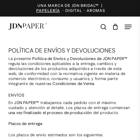
Skip
UNA MARCA DE JDN BRIDAL™ |
to
PAPELERÍA
·
DIGITAL
·
AROMAS
main
content
Menu
search
POLÍTICA DE ENVÍOS Y DEVOLUCIONES
La presente
Política de Envíos y Devoluciones de JDN PAPER™
regula las condiciones aplicables a la entrega, cambios y
devoluciones de los productos adquiridos a través de esta
web, de conformidad con la normativa vigente en materia de
comercio electrónico, consumo y usuarios, y forma parte
integrante de nuestras
Condiciones de Venta
.
ENVÍOS
En
JDN PAPER™
trabajamos cada pedido con el máximo
cuidado y atención al detalle. Los plazos de entrega comienzan
una vez finalizado el proceso de producción
del producto.
Plazos de entrega
Los plazos de envío estimados son los siguientes: