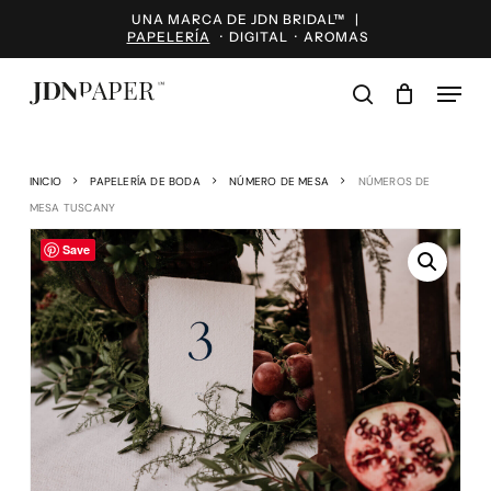
Skip
UNA MARCA DE JDN BRIDAL™ |
to
PAPELERÍA
·
DIGITAL
·
AROMAS
main
content
Menu
search
INICIO
PAPELERÍA DE BODA
NÚMERO DE MESA
NÚMEROS DE
MESA TUSCANY
Save