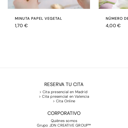
MINUTA PAPEL VEGETAL
NÚMERO D
1,70
€
4,00
€
€
€
1,70
4,00
RESERVA TU CITA
> Cita presencial en Madrid
> Cita presencial en Valencia
> Cita Online
CORPORATIVO
Quiénes somos
Grupo JDN CREATIVE GROUP™