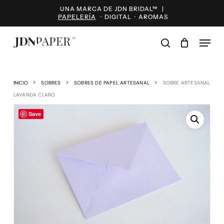
Skip
UNA MARCA DE JDN BRIDAL™ |
to
PAPELERÍA
·
DIGITAL
·
AROMAS
main
content
Menu
search
INICIO
SOBRES
SOBRES DE PAPEL ARTESANAL
SOBRE ARTESANAL
LAVANDA CLARO
Save