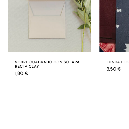
SOBRE CUADRADO CON SOLAPA
FUNDA FLO
RECTA CLAY
3,50
€
1,80
€
€
3,50
€
1,80