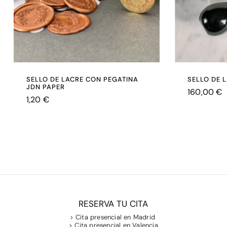
SELLO DE LACRE CON PEGATINA
SELLO DE 
JDN PAPER
160,00
€
1,20
€
€
160,00
€
1,20
RESERVA TU CITA
> Cita presencial en Madrid
> Cita presencial en Valencia