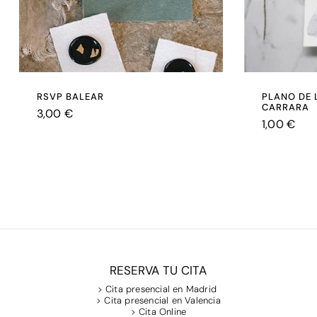
RSVP BALEAR
PLANO DE
CARRARA
3,00
€
1,00
€
€
3,00
€
1,00
RESERVA TU CITA
> Cita presencial en Madrid
> Cita presencial en Valencia
> Cita Online