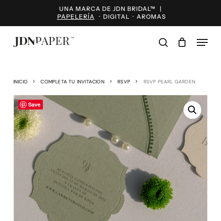
Skip
UNA MARCA DE JDN BRIDAL™ |
to
PAPELERÍA
·
DIGITAL
·
AROMAS
main
content
Menu
search
INICIO
COMPLETA TU INVITACION
RSVP
RSVP PEARL GARDEN
Save