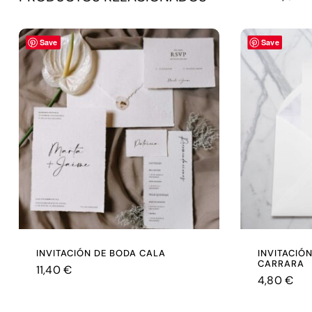
Save
Save
INVITACIÓN DE BODA CALA
INVITACIÓ
CARRARA
11,40
€
4,80
€
€
11,40
€
4,80