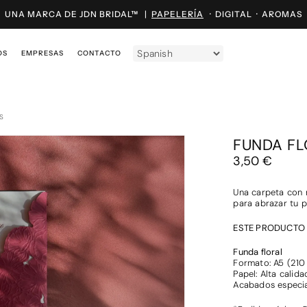
UNA MARCA DE JDN BRIDAL™ |
PAPELERÍA
·
DIGITAL
·
AROMAS
OS
EMPRESAS
CONTACTO
S
FUNDA FL
3,50
€
Una carpeta con m
para abrazar tu p
ESTE PRODUCTO 
Funda floral
Formato: A5 (210
Papel: Alta calid
Acabados especial