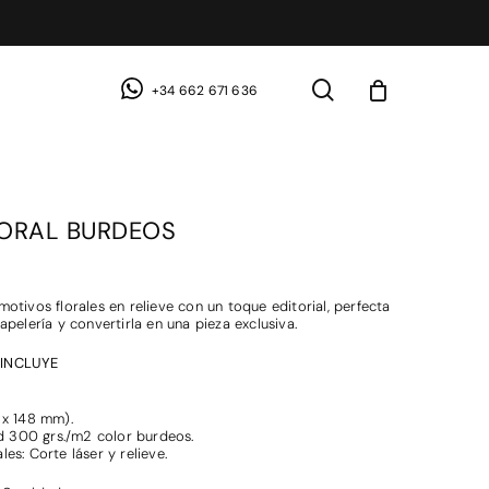
search
+34 662 671 636
ORAL BURDEOS
otivos florales en relieve con un toque editorial, perfecta
apelería y convertirla en una pieza exclusiva.
INCLUYE
 x 148 mm).
ad 300 grs./m2 color burdeos.
es: Corte láser y relieve.