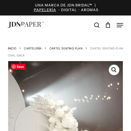
Skip
UNA MARCA DE JDN BRIDAL™ |
to
PAPELERÍA
·
DIGITAL
·
AROMAS
main
content
Menu
search
INICIO
CARTELERÍA
CARTEL SEATING PLAN
CARTEL SEATING PLAN
OVAL GALA
Save