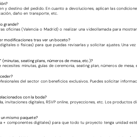
ción?
en y destino del pedido. En cuanto a devoluciones, aplican las condicione
ación, daño en transporte, etc.
do grande?
ras oficinas (Valencia o Madrid) o realizar una videollamada para mostrart
er modificaciones tras ver un boceto?
igitales o físicas) para que puedas revisarlas y solicitar ajustes. Una 
 (minutas, seating plans, números de mesa, etc.)?
necesites: minutas, guías de ceremonia, seating plan, números de mesa, et
cceder?
esionales del sector con beneficios exclusivos. Puedes solicitar informac
relacionados con la boda?
nvitaciones digitales, RSVP online, proyecciones, etc. Los productos digi
en un mismo paquete?
 + componentes digitales) para que todo tu proyecto tenga unidad estét