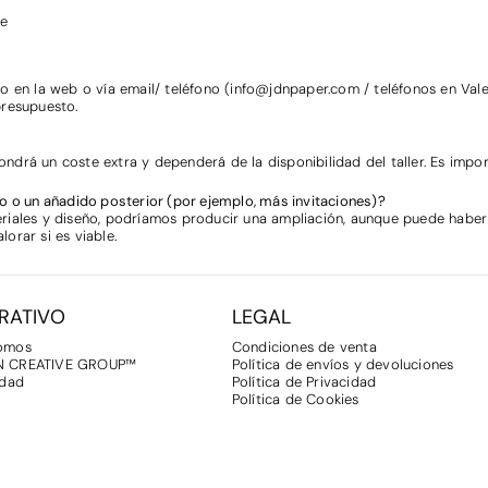
ne
o en la web o vía email/ teléfono (
info@jdnpaper.com
/ teléfonos en Vale
presupuesto.
pondrá un coste extra y dependerá de la disponibilidad del taller. Es impo
o o un añadido posterior (por ejemplo, más invitaciones)?
iales y diseño, podríamos producir una ampliación, aunque puede haber v
orar si es viable.
RATIVO
LEGAL
somos
Condiciones de venta
N CREATIVE GROUP™
Política de envíos y devoluciones
idad
Política de Privacidad
Política de Cookies