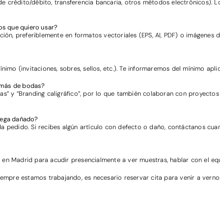
e crédito/débito, transferencia bancaria, otros métodos electrónicos). 
os que quiero usar?
ción, preferiblemente en formatos vectoriales (EPS, AI, PDF) o imágenes 
 (invitaciones, sobres, sellos, etc.). Te informaremos del mínimo aplica
emás de bodas?
as” y “Branding caligráfico”, por lo que también colaboran con proyectos
 llega dañado?
edido. Si recibes algún artículo con defecto o daño, contáctanos cuant
 o en Madrid para acudir presencialmente a ver muestras, hablar con el equi
siempre estamos trabajando, es necesario reservar cita para venir a ver