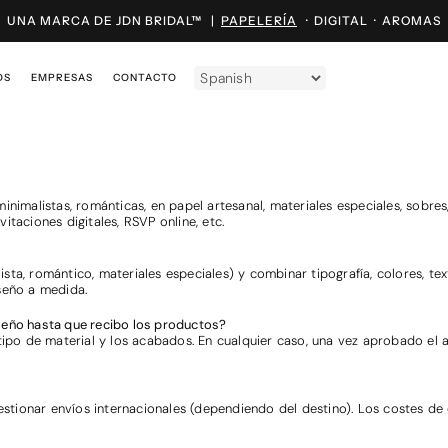
UNA MARCA DE JDN BRIDAL™ |
PAPELERÍA
·
DIGITAL
·
AROMAS
OS
EMPRESAS
CONTACTO
nimalistas, románticas, en papel artesanal, materiales especiales, sobres,
taciones digitales, RSVP online, etc.
ista, romántico, materiales especiales) y combinar tipografía, colores, textur
seño a medida.
seño hasta que recibo los productos?
tipo de material y los acabados. En cualquier caso, una vez aprobado el a
ionar envíos internacionales (dependiendo del destino). Los costes de e