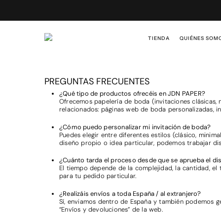
Skip
to
main
content
TIENDA
QUIÉNES SOM
PREGUNTAS FRECUENTES
Hit enter to search or ESC to close
¿Qué tipo de productos ofrecéis en JDN PAPER?
Ofrecemos papelería de boda (invitaciones clásicas, mi
relacionados: páginas web de boda personalizadas, invi
¿Cómo puedo personalizar mi invitación de boda?
Puedes elegir entre diferentes estilos (clásico, minimal
diseño propio o idea particular, podemos trabajar di
¿Cuánto tarda el proceso desde que se aprueba el di
El tiempo depende de la complejidad, la cantidad, el 
para tu pedido particular.
¿Realizáis envíos a toda España / al extranjero?
Sí, enviamos dentro de España y también podemos gest
“Envíos y devoluciones” de la web.